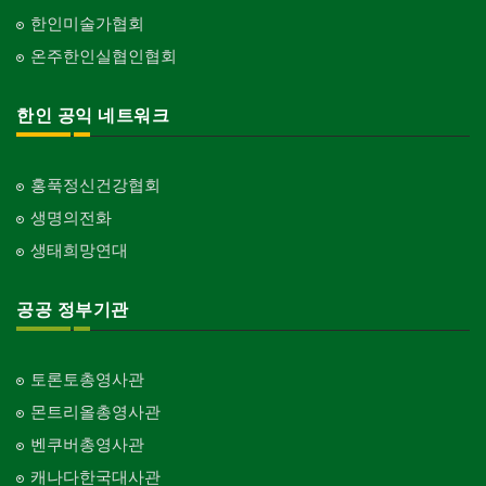
한인미술가협회
온주한인실협인협회
한인 공익 네트워크
홍푹정신건강협회
생명의전화
생태희망연대
공공 정부기관
토론토총영사관
몬트리올총영사관
벤쿠버총영사관
캐나다한국대사관