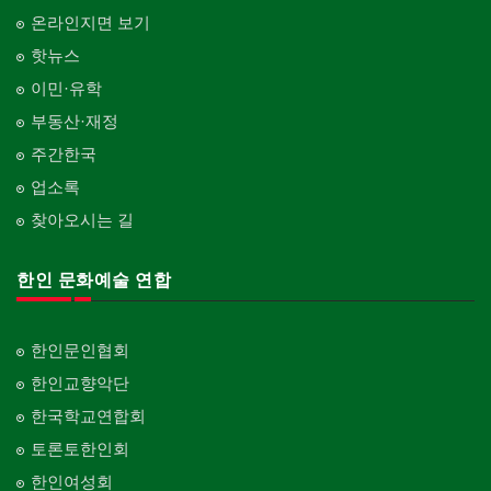
온라인지면 보기
핫뉴스
이민·유학
부동산·재정
주간한국
업소록
찾아오시는 길
한인 문화예술 연합
한인문인협회
한인교향악단
한국학교연합회
토론토한인회
한인여성회