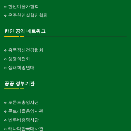
한인미술가협회
온주한인실협인협회
한인 공익 네트워크
홍푹정신건강협회
생명의전화
생태희망연대
공공 정부기관
토론토총영사관
몬트리올총영사관
벤쿠버총영사관
캐나다한국대사관