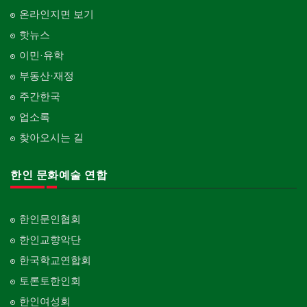
온라인지면 보기
핫뉴스
이민·유학
부동산·재정
주간한국
업소록
찾아오시는 길
한인 문화예술 연합
한인문인협회
한인교향악단
한국학교연합회
토론토한인회
한인여성회