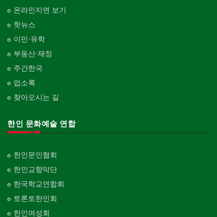
온라인지면 보기
핫뉴스
이민·유학
부동산·재정
주간한국
업소록
찾아오시는 길
한인 문화예술 연합
한인문인협회
한인교향악단
한국학교연합회
토론토한인회
한인여성회