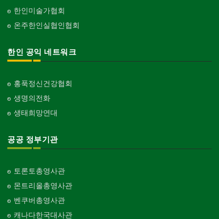
한인미술가협회
온주한인실협인협회
한인 공익 네트워크
홍푹정신건강협회
생명의전화
생태희망연대
공공 정부기관
토론토총영사관
몬트리올총영사관
벤쿠버총영사관
캐나다한국대사관