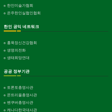
한인미술가협회
온주한인실협인협회
한인 공익 네트워크
홍푹정신건강협회
생명의전화
생태희망연대
공공 정부기관
토론토총영사관
몬트리올총영사관
벤쿠버총영사관
캐나다한국대사관