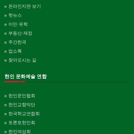
온라인지면 보기
핫뉴스
이민·유학
부동산·재정
주간한국
업소록
찾아오시는 길
한인 문화예술 연합
한인문인협회
한인교향악단
한국학교연합회
토론토한인회
한인여성회