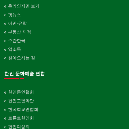
온라인지면 보기
핫뉴스
이민·유학
부동산·재정
주간한국
업소록
찾아오시는 길
한인 문화예술 연합
한인문인협회
한인교향악단
한국학교연합회
토론토한인회
한인여성회