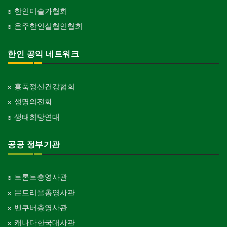
한인미술가협회
온주한인실협인협회
한인 공익 네트워크
홍푹정신건강협회
생명의전화
생태희망연대
공공 정부기관
토론토총영사관
몬트리올총영사관
벤쿠버총영사관
캐나다한국대사관