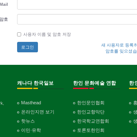
Mail
암호
사용자 이름 및 암호 저장
새 사용자로 등록
암호를 잊으셨습
캐나다 한국일보
한인 문화예술 연합
한
Masthead
한인문인협회
k,
온라인지면 보기
한인교향악단
핫뉴스
한국학교연합회
이민·유학
토론토한인회