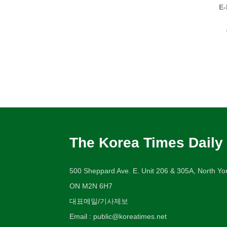
E-
The Korea Times Daily
500 Sheppard Ave. E. Unit 206 & 305A, North Yor
ON M2N 6H7
대표메일/기사제보
Email : public@koreatimes.net