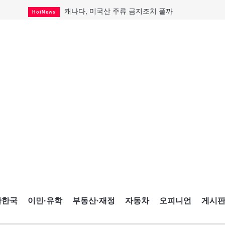
캐나다, 미국산 주류 금지조치 풀까
HotNews
제주 전국체전 10월16일 개막
CultureSports
퇴역 군용기, 산불 진화에 투입
HotNews
국세청 등 해킹 피해자 보상 청구 시작
HotNews
살사축제 총격 용의자 기소
HotNews
아동병원 직원 성범죄 혐의로 기소
HotNews
미국 영주권 수속 한인, 공항서 체포돼
HotNews
K-컬처 크루즈 타고 토론토 달군다
CultureSports
CNE에 한국의 맛과 멋 스며든다
HotNews
간한국
이민·유학
부동산·재정
자동차
오피니언
게시