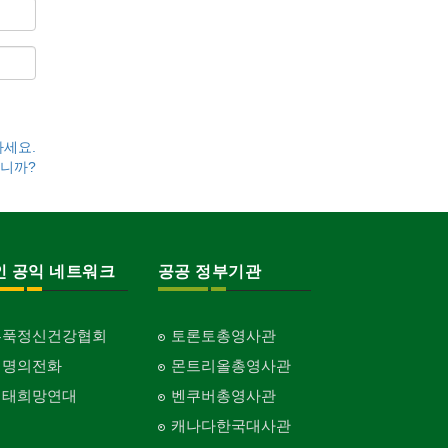
하세요.
니까?
인 공익 네트워크
공공 정부기관
홍푹정신건강협회
토론토총영사관
생명의전화
몬트리올총영사관
생태희망연대
벤쿠버총영사관
캐나다한국대사관