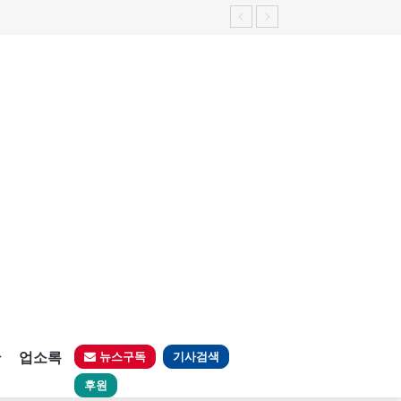
판
업소록
뉴스구독
기사검색
후원