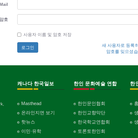
Mail
암호
사용자 이름 및 암호 저장
새 사용자로 등록
암호를 잊으셨습
캐나다 한국일보
한인 문화예술 연합
한
Masthead
한인문인협회
k,
온라인지면 보기
한인교향악단
핫뉴스
한국학교연합회
이민·유학
토론토한인회