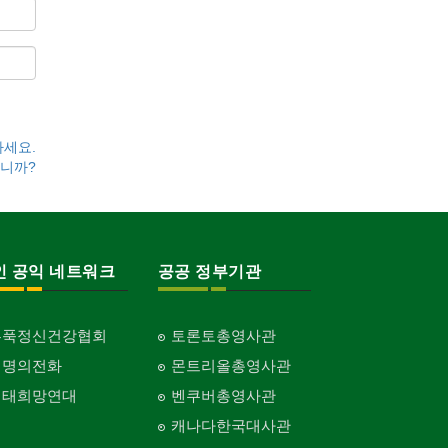
하세요.
니까?
인 공익 네트워크
공공 정부기관
홍푹정신건강협회
토론토총영사관
생명의전화
몬트리올총영사관
생태희망연대
벤쿠버총영사관
캐나다한국대사관