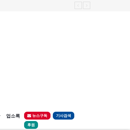
판
업소록
뉴스구독
기사검색
후원