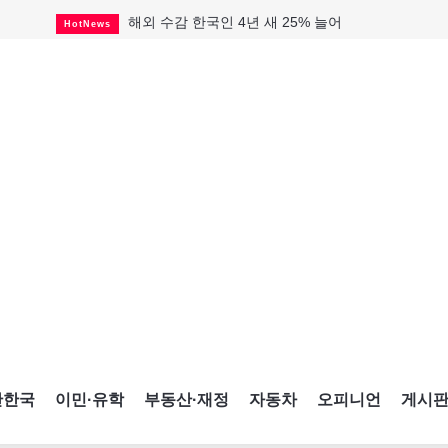
해외 수감 한국인 4년 새 25% 늘어
HotNews
"마약 범죄에 연루됐으니 돈 보내라"
HotNews
GTA 주택거래 전년비 0.9%↓, 전월비 3.2%↑
RealtyFinancing
미시사가서 경찰 수사 중 총격 발생
HotNews
살해 전 이미 경찰 찾았던 여성들
HotNews
대한축구협회, 15년 전 외국인 심판에 성 접대
HotNews
비만·당뇨약 수요 확대에 제약사 웃었다
HotNews
"임 대사 22일 토론토 방문 계획"
HotNews
캐나다인 33% "생활비 부담에 보험 축소"
HotNews
간한국
이민·유학
부동산·재정
자동차
오피니언
게시