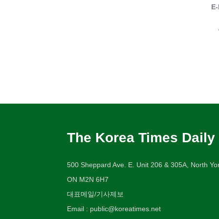
E-
The Korea Times Daily
500 Sheppard Ave. E. Unit 206 & 305A, North Yor
ON M2N 6H7
대표메일/기사제보
Email : public@koreatimes.net