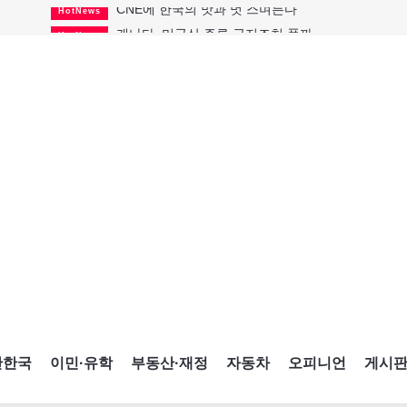
캐나다, 미국산 주류 금지조치 풀까
HotNews
"과도한 재산세 인상 억제"
HotNews
답 안 보이는 이란 전쟁
International
국세청 등 해킹 피해자 보상 청구 시작
HotNews
"美 정보기관, 독일 공항 폭발드론 러시아 소유 
International
성 접대하고, 유흥 주점서 공금 쓰고
HotNews
폭염에 다뉴브강 수위 낮아지자
International
구글과 메타가 발길 돌린 이유
Opinion
CNE에 한국의 맛과 멋 스며든다
HotNews
간한국
이민·유학
부동산·재정
자동차
오피니언
게시