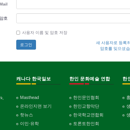
Mail
암호
사용자 이름 및 암호 저장
새 사용자로 등록
암호를 잊으셨습
캐나다 한국일보
한인 문화예술 연합
한
Masthead
한인문인협회
k,
온라인지면 보기
한인교향악단
핫뉴스
한국학교연합회
이민·유학
토론토한인회