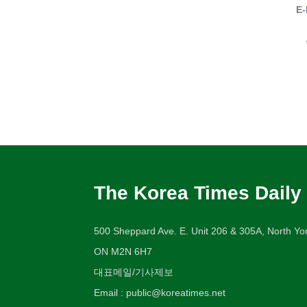
E-
The Korea Times Daily
500 Sheppard Ave. E. Unit 206 & 305A, North Yor
ON M2N 6H7
대표메일/기사제보
Email : public@koreatimes.net