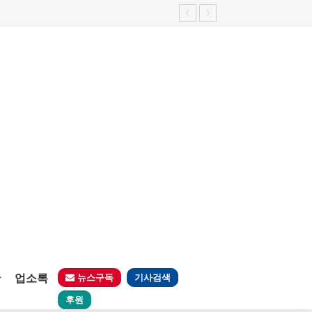
가능성 제기"
판
업소록
뉴스구독
기사검색
후원