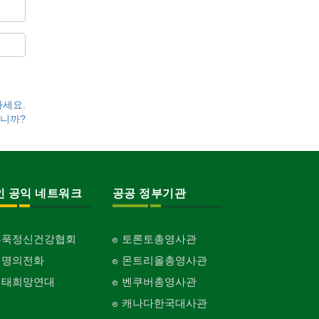
하세요.
니까?
인 공익 네트워크
공공 정부기관
홍푹정신건강협회
토론토총영사관
생명의전화
몬트리올총영사관
생태희망연대
벤쿠버총영사관
캐나다한국대사관