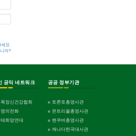
하세요.
니까?
인 공익 네트워크
공공 정부기관
홍푹정신건강협회
토론토총영사관
생명의전화
몬트리올총영사관
생태희망연대
벤쿠버총영사관
캐나다한국대사관