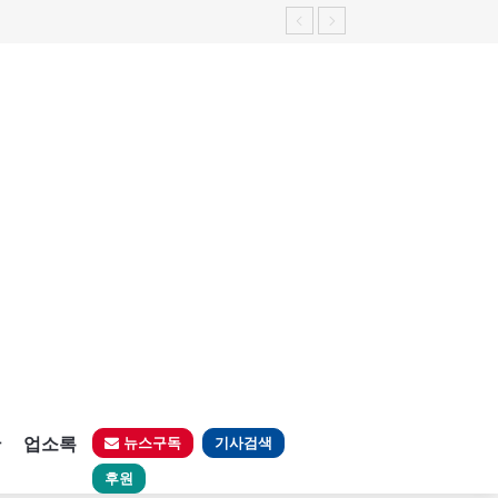
판
업소록
뉴스구독
기사검색
후원