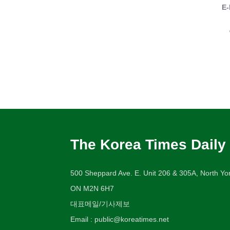
E-
The Korea Times Daily
500 Sheppard Ave. E. Unit 206 & 305A, North Yor
ON M2N 6H7
대표메일/기사제보
Email : public@koreatimes.net