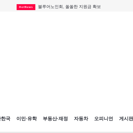
블루어노인회, 쏠쏠한 지원금 확보
HotNews
캐나다인 33% "생활비 부담에 보험 축소"
HotNews
"마약 범죄에 연루됐으니 돈 보내라"
HotNews
토론토 살사축제 총격 용의자 체포
HotNews
세계 10대 구조물서 내려오는 CN타워
CultureSports
이민자의 삶을 문학적 이야기로
CultureSports
미 총영사관 총격 용의자 2명 체포
HotNews
캐나다 공룡 화석, 주화로 탄생
CultureSports
"벌써 내년 여름이 기다려진다"
CultureSports
간한국
이민·유학
부동산·재정
자동차
오피니언
게시