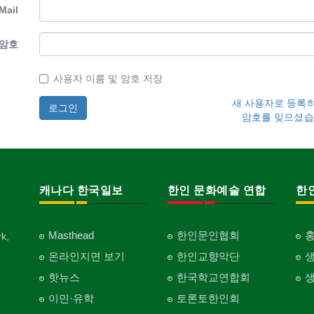
Mail
암호
사용자 이름 및 암호 저장
새 사용자로 등록
암호를 잊으셨습
캐나다 한국일보
한인 문화예술 연합
한
Masthead
한인문인협회
k,
온라인지면 보기
한인교향악단
핫뉴스
한국학교연합회
이민·유학
토론토한인회