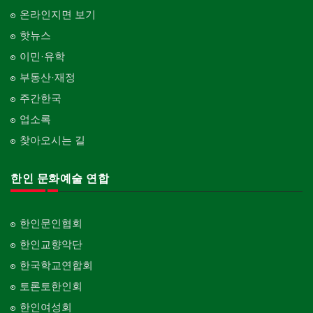
온라인지면 보기
핫뉴스
이민·유학
부동산·재정
주간한국
업소록
찾아오시는 길
한인 문화예술 연합
한인문인협회
한인교향악단
한국학교연합회
토론토한인회
한인여성회