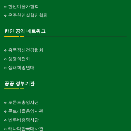
한인미술가협회
온주한인실협인협회
한인 공익 네트워크
홍푹정신건강협회
생명의전화
생태희망연대
공공 정부기관
토론토총영사관
몬트리올총영사관
벤쿠버총영사관
캐나다한국대사관