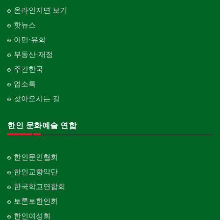
온라인지면 보기
핫뉴스
이민·유학
부동산·재정
주간한국
업소록
찾아오시는 길
한인 문화예술 연합
한인문인협회
한인교향악단
한국학교연합회
토론토한인회
한인여성회