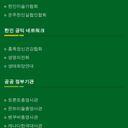
한인미술가협회
온주한인실협인협회
한인 공익 네트워크
홍푹정신건강협회
생명의전화
생태희망연대
공공 정부기관
토론토총영사관
몬트리올총영사관
벤쿠버총영사관
캐나다한국대사관