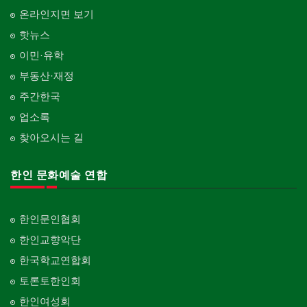
온라인지면 보기
핫뉴스
이민·유학
부동산·재정
주간한국
업소록
찾아오시는 길
한인 문화예술 연합
한인문인협회
한인교향악단
한국학교연합회
토론토한인회
한인여성회