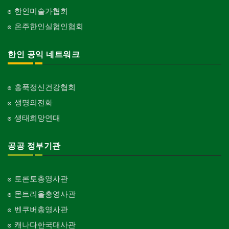
한인미술가협회
온주한인실협인협회
한인 공익 네트워크
홍푹정신건강협회
생명의전화
생태희망연대
공공 정부기관
토론토총영사관
몬트리올총영사관
벤쿠버총영사관
캐나다한국대사관