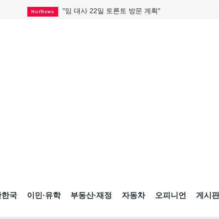
"임 대사 22일 토론토 방문 계획"
HotNews
캐나다 관광업, 올여름 기록적 호황
HotNews
온타리오 3곳 보궐선거 확정
HotNews
캐나다·미국 교역 20억 불 감소
HotNews
온타리오 공공기관 8곳 감사
HotNews
국내 신차 판매 2개월 연속 증가
Car
토론토 임대주택 5,600가구 공급
HotNews
"음향 시스템 필요한가요?"
HotNews
자매 작가, 장애인 재활캠프서 특별한 재능기부
HotNews
간한국
이민·유학
부동산·재정
자동차
오피니언
게시