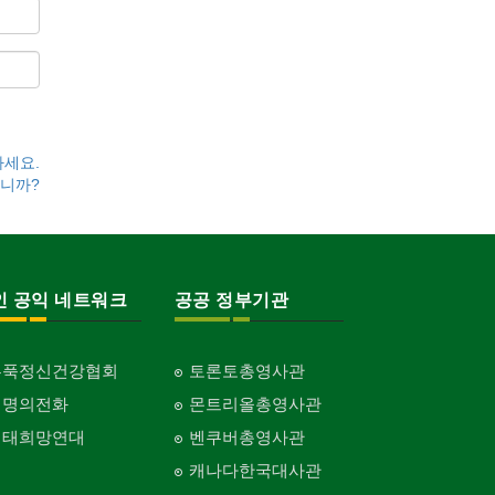
하세요.
니까?
인 공익 네트워크
공공 정부기관
홍푹정신건강협회
토론토총영사관
생명의전화
몬트리올총영사관
생태희망연대
벤쿠버총영사관
캐나다한국대사관