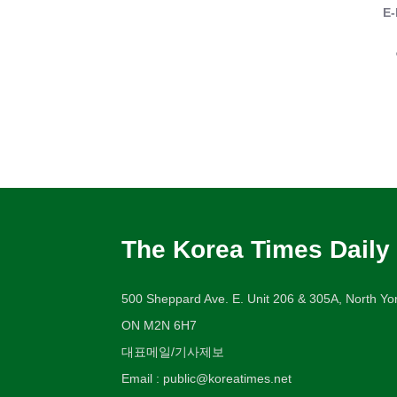
E-
The Korea Times Daily
500 Sheppard Ave. E. Unit 206 & 305A, North Yor
ON M2N 6H7
대표메일/기사제보
Email : public@koreatimes.net