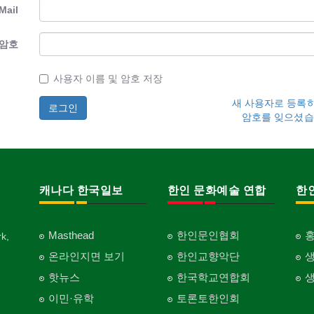
Mail
암호
사용자 이름 및 암호 저장
새 사용자로 등록
암호를 잊으셨습
캐나다 한국일보
한인 문화예술 연합
한
Masthead
한인문인협회
k,
온라인지면 보기
한인교향악단
핫뉴스
한국학교연합회
이민·유학
토론토한인회