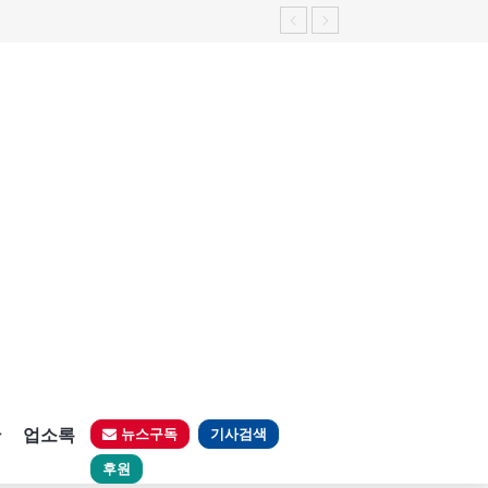
판
업소록
뉴스구독
기사검색
후원