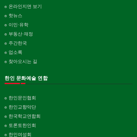
온라인지면 보기
핫뉴스
이민·유학
부동산·재정
주간한국
업소록
찾아오시는 길
한인 문화예술 연합
한인문인협회
한인교향악단
한국학교연합회
토론토한인회
한인여성회