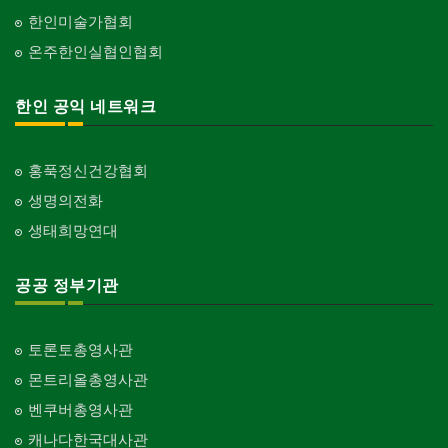
한인미술가협회
온주한인실협인협회
한인 공익 네트워크
홍푹정신건강협회
생명의전화
생태희망연대
공공 정부기관
토론토총영사관
몬트리올총영사관
벤쿠버총영사관
캐나다한국대사관