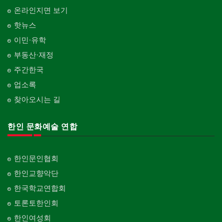
온라인지면 보기
핫뉴스
이민·유학
부동산·재정
주간한국
업소록
찾아오시는 길
한인 문화예술 연합
한인문인협회
한인교향악단
한국학교연합회
토론토한인회
한인여성회