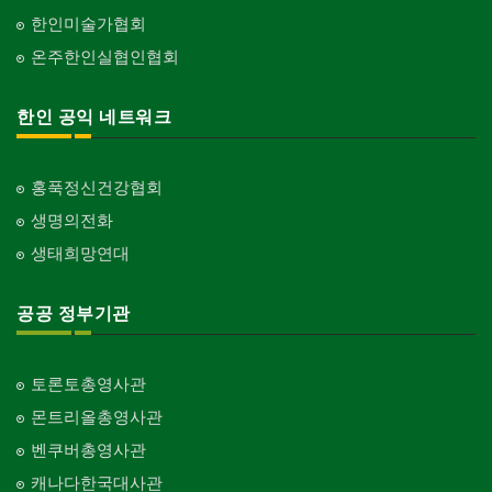
한인미술가협회
온주한인실협인협회
한인 공익 네트워크
홍푹정신건강협회
생명의전화
생태희망연대
공공 정부기관
토론토총영사관
몬트리올총영사관
벤쿠버총영사관
캐나다한국대사관