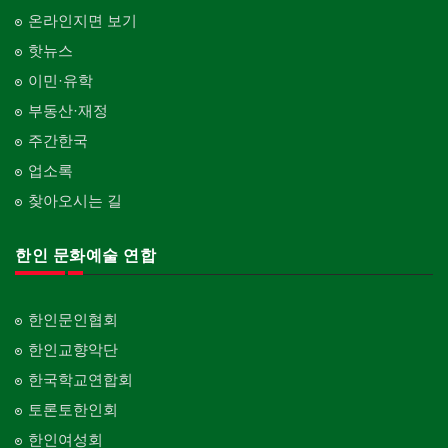
온라인지면 보기
핫뉴스
이민·유학
부동산·재정
주간한국
업소록
찾아오시는 길
한인 문화예술 연합
한인문인협회
한인교향악단
한국학교연합회
토론토한인회
한인여성회