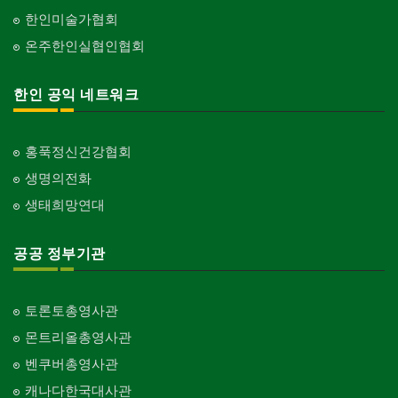
한인미술가협회
온주한인실협인협회
한인 공익 네트워크
홍푹정신건강협회
생명의전화
생태희망연대
공공 정부기관
토론토총영사관
몬트리올총영사관
벤쿠버총영사관
캐나다한국대사관