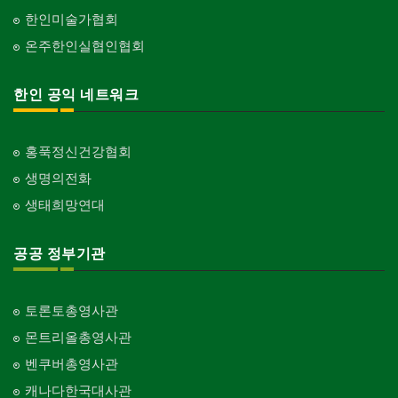
한인미술가협회
온주한인실협인협회
한인 공익 네트워크
홍푹정신건강협회
생명의전화
생태희망연대
공공 정부기관
토론토총영사관
몬트리올총영사관
벤쿠버총영사관
캐나다한국대사관