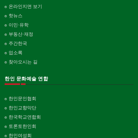
온라인지면 보기
핫뉴스
이민·유학
부동산·재정
주간한국
업소록
찾아오시는 길
한인 문화예술 연합
한인문인협회
한인교향악단
한국학교연합회
토론토한인회
한인여성회