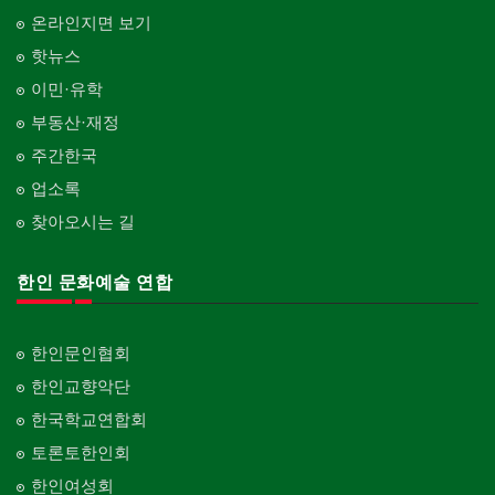
온라인지면 보기
핫뉴스
이민·유학
부동산·재정
주간한국
업소록
찾아오시는 길
한인 문화예술 연합
한인문인협회
한인교향악단
한국학교연합회
토론토한인회
한인여성회