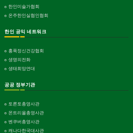
한인미술가협회
온주한인실협인협회
한인 공익 네트워크
홍푹정신건강협회
생명의전화
생태희망연대
공공 정부기관
토론토총영사관
몬트리올총영사관
벤쿠버총영사관
캐나다한국대사관