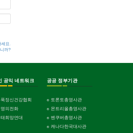
하세요.
니까?
인 공익 네트워크
공공 정부기관
홍푹정신건강협회
토론토총영사관
생명의전화
몬트리올총영사관
생태희망연대
벤쿠버총영사관
캐나다한국대사관