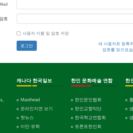
Mail
암호
사용자 이름 및 암호 저장
새 사용자로 등록
암호를 잊으셨습
캐나다 한국일보
한인 문화예술 연합
한
Masthead
한인문인협회
k,
온라인지면 보기
한인교향악단
핫뉴스
한국학교연합회
이민·유학
토론토한인회