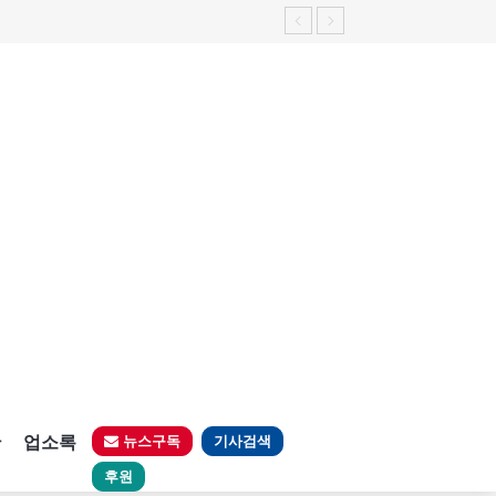
판
업소록
뉴스구독
기사검색
후원