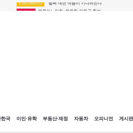
블루어노인회, 쏠쏠한 지원금 확보
HotNews
캐나다인 33% "생활비 부담에 보험 축소"
HotNews
"마약 범죄에 연루됐으니 돈 보내라"
HotNews
토론토 살사축제 총격 용의자 체포
HotNews
세계 10대 구조물서 내려오는 CN타워
CultureSports
이민자의 삶을 문학적 이야기로
CultureSports
미 총영사관 총격 용의자 2명 체포
HotNews
캐나다 공룡 화석, 주화로 탄생
CultureSports
"벌써 내년 여름이 기다려진다"
CultureSports
간한국
이민·유학
부동산·재정
자동차
오피니언
게시