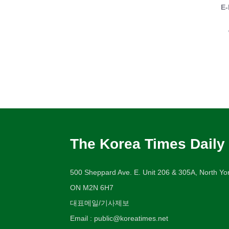
E-
The Korea Times Daily
500 Sheppard Ave. E. Unit 206 & 305A, North Yor
ON M2N 6H7
대표메일/기사제보
Email : public@koreatimes.net