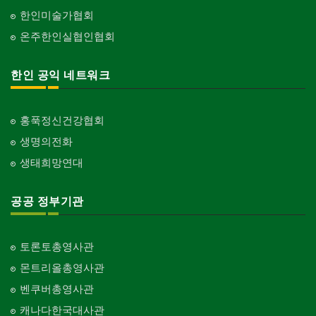
한인미술가협회
온주한인실협인협회
한인 공익 네트워크
홍푹정신건강협회
생명의전화
생태희망연대
공공 정부기관
토론토총영사관
몬트리올총영사관
벤쿠버총영사관
캐나다한국대사관