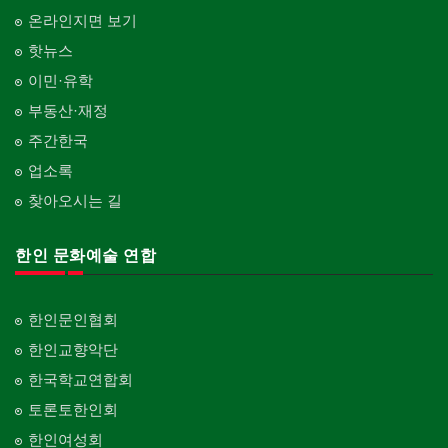
온라인지면 보기
핫뉴스
이민·유학
부동산·재정
주간한국
업소록
찾아오시는 길
한인 문화예술 연합
한인문인협회
한인교향악단
한국학교연합회
토론토한인회
한인여성회