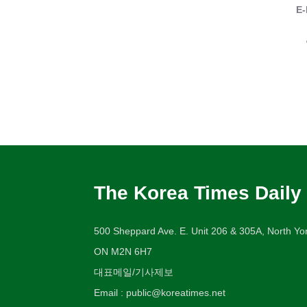
E-
The Korea Times Daily
500 Sheppard Ave. E. Unit 206 & 305A, North Yor
ON M2N 6H7
대표메일/기사제보
Email : public@koreatimes.net