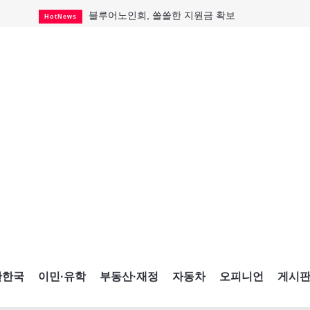
블루어노인회, 쏠쏠한 지원금 확보
HotNews
캐나다인 33% "생활비 부담에 보험 축소"
HotNews
"마약 범죄에 연루됐으니 돈 보내라"
HotNews
토론토 살사축제 총격 용의자 체포
HotNews
세계 10대 구조물서 내려오는 CN타워
CultureSports
이민자의 삶을 문학적 이야기로
CultureSports
미 총영사관 총격 용의자 2명 체포
HotNews
캐나다 공룡 화석, 주화로 탄생
CultureSports
"벌써 내년 여름이 기다려진다"
CultureSports
간한국
이민·유학
부동산·재정
자동차
오피니언
게시