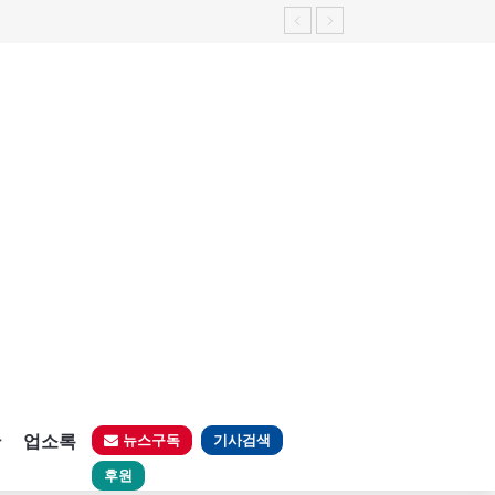
판
업소록
뉴스구독
기사검색
후원