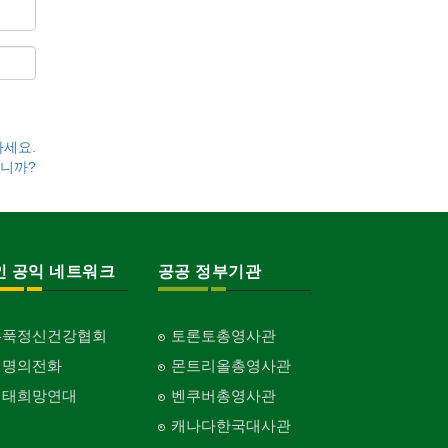
하세요.
니까?
인 공익 네트워크
공공 정부기관
홍푹정신건강협회
토론토총영사관
생명의전화
몬트리올총영사관
생태희망연대
벤쿠버총영사관
캐나다한국대사관