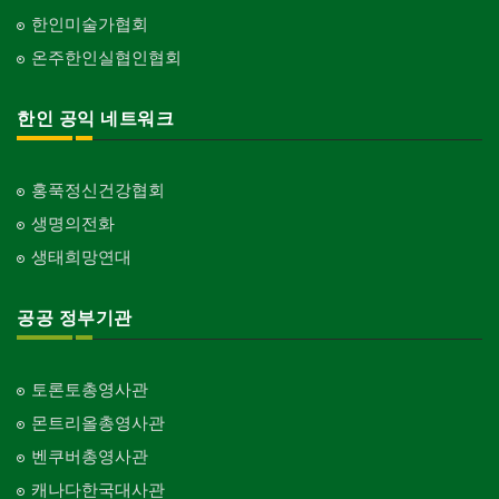
한인미술가협회
온주한인실협인협회
한인 공익 네트워크
홍푹정신건강협회
생명의전화
생태희망연대
공공 정부기관
토론토총영사관
몬트리올총영사관
벤쿠버총영사관
캐나다한국대사관