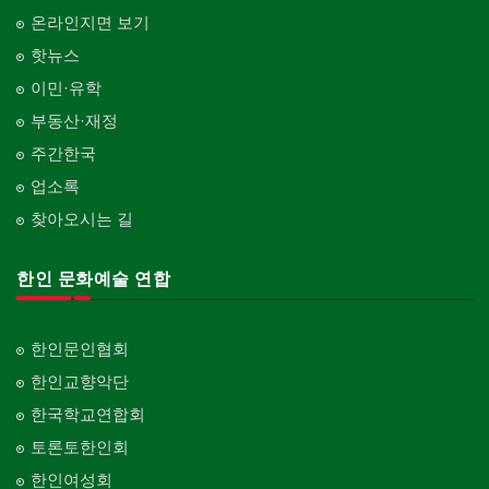
온라인지면 보기
핫뉴스
이민·유학
부동산·재정
주간한국
업소록
찾아오시는 길
한인 문화예술 연합
한인문인협회
한인교향악단
한국학교연합회
토론토한인회
한인여성회