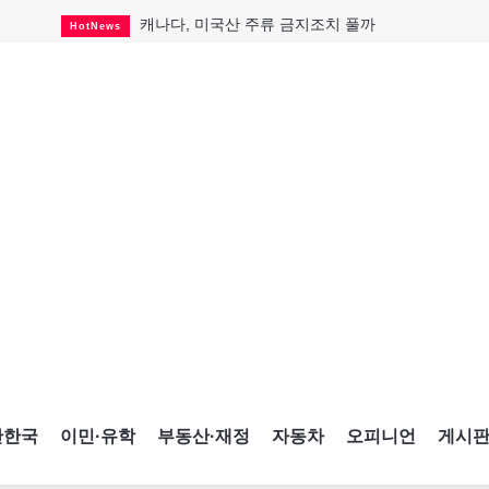
캐나다, 미국산 주류 금지조치 풀까
HotNews
제주 전국체전 10월16일 개막
CultureSports
퇴역 군용기, 산불 진화에 투입
HotNews
국세청 등 해킹 피해자 보상 청구 시작
HotNews
살사축제 총격 용의자 기소
HotNews
아동병원 직원 성범죄 혐의로 기소
HotNews
미국 영주권 수속 한인, 공항서 체포돼
HotNews
K-컬처 크루즈 타고 토론토 달군다
CultureSports
CNE에 한국의 맛과 멋 스며든다
HotNews
간한국
이민·유학
부동산·재정
자동차
오피니언
게시