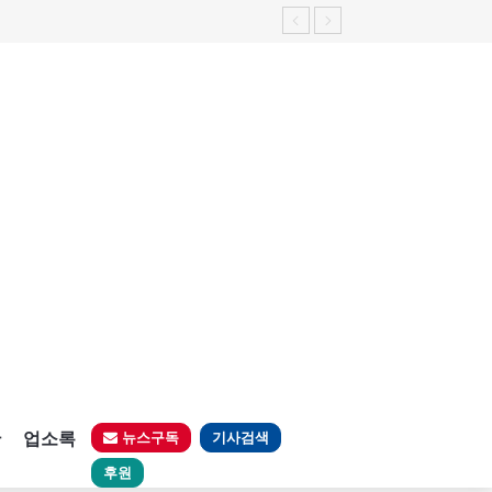
판
업소록
뉴스구독
기사검색
후원