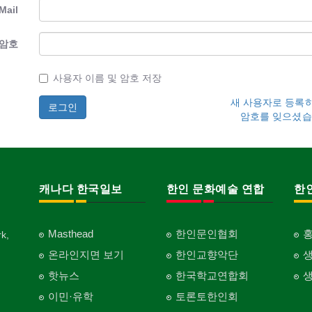
Mail
암호
사용자 이름 및 암호 저장
새 사용자로 등록
암호를 잊으셨습
캐나다 한국일보
한인 문화예술 연합
한
Masthead
한인문인협회
k,
온라인지면 보기
한인교향악단
핫뉴스
한국학교연합회
이민·유학
토론토한인회