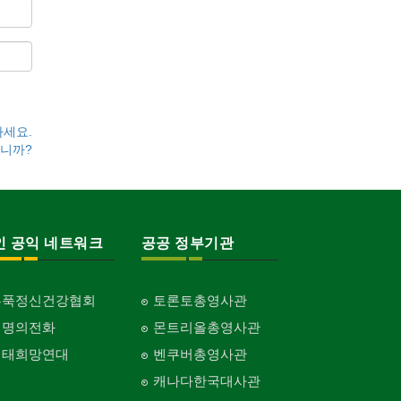
하세요.
니까?
인 공익 네트워크
공공 정부기관
홍푹정신건강협회
토론토총영사관
생명의전화
몬트리올총영사관
생태희망연대
벤쿠버총영사관
캐나다한국대사관