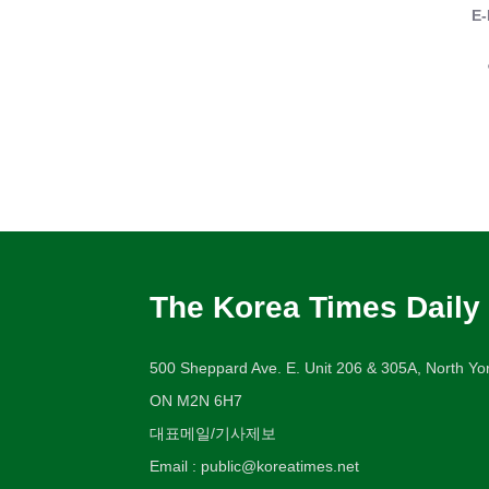
E-
The Korea Times Daily
500 Sheppard Ave. E. Unit 206 & 305A, North Yor
ON M2N 6H7
대표메일/기사제보
Email : public@koreatimes.net