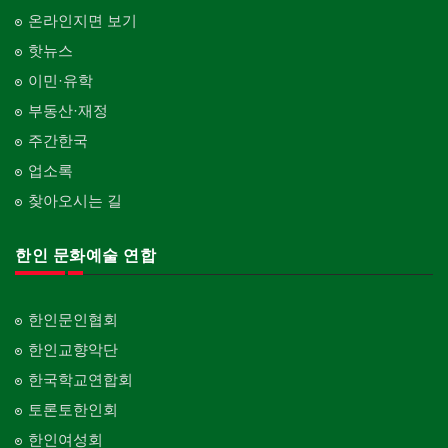
온라인지면 보기
핫뉴스
이민·유학
부동산·재정
주간한국
업소록
찾아오시는 길
한인 문화예술 연합
한인문인협회
한인교향악단
한국학교연합회
토론토한인회
한인여성회