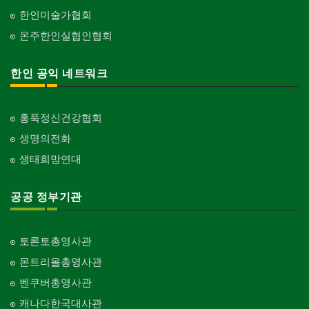
한인미술가협회
온주한인실협인협회
한인 공익 네트워크
홍푹정신건강협회
생명의전화
생태희망연대
공공 정부기관
토론토총영사관
몬트리올총영사관
벤쿠버총영사관
캐나다한국대사관