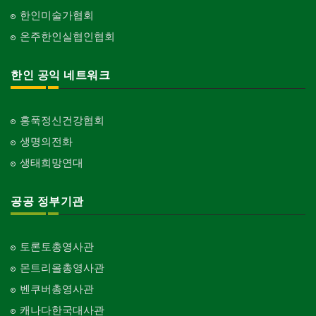
한인미술가협회
온주한인실협인협회
한인 공익 네트워크
홍푹정신건강협회
생명의전화
생태희망연대
공공 정부기관
토론토총영사관
몬트리올총영사관
벤쿠버총영사관
캐나다한국대사관