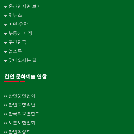
온라인지면 보기
핫뉴스
이민·유학
부동산·재정
주간한국
업소록
찾아오시는 길
한인 문화예술 연합
한인문인협회
한인교향악단
한국학교연합회
토론토한인회
한인여성회