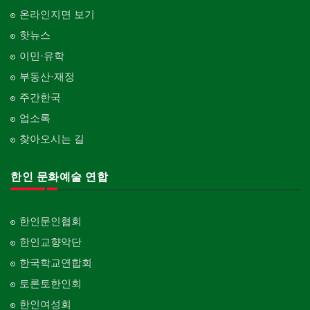
온라인지면 보기
핫뉴스
이민·유학
부동산·재정
주간한국
업소록
찾아오시는 길
한인 문화예술 연합
한인문인협회
한인교향악단
한국학교연합회
토론토한인회
한인여성회