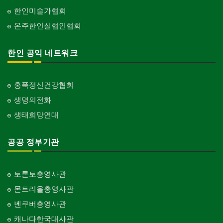
한인미술가협회
온주한인실협인협회
한인 공익 네트워크
홍푹정신건강협회
생명의전화
생태희망연대
공공 정부기관
토론토총영사관
몬트리올총영사관
벤쿠버총영사관
캐나다한국대사관