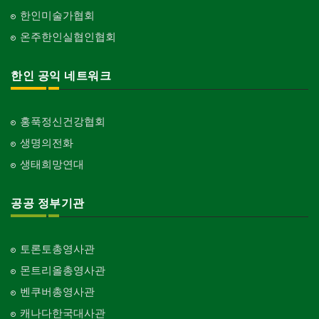
한인미술가협회
온주한인실협인협회
한인 공익 네트워크
홍푹정신건강협회
생명의전화
생태희망연대
공공 정부기관
토론토총영사관
몬트리올총영사관
벤쿠버총영사관
캐나다한국대사관