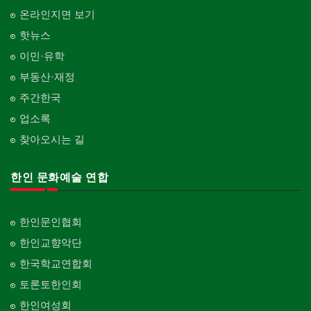
온라인지면 보기
핫뉴스
이민·유학
부동산·재정
주간한국
업소록
찾아오시는 길
한인 문화예술 연합
한인문인협회
한인교향악단
한국학교연합회
토론토한인회
한인여성회