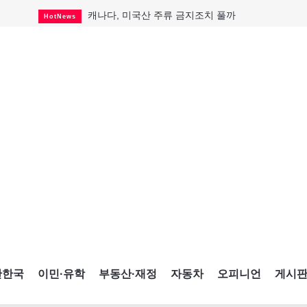
캐나다, 미국산 주류 금지조치 풀까
HotNews
제주 전국체전 10월16일 개막
CultureSports
퇴역 군용기, 산불 진화에 투입
HotNews
국세청 등 해킹 피해자 보상 청구 시작
HotNews
살사축제 총격 용의자 기소
HotNews
아동병원 직원 성범죄 혐의로 기소
HotNews
미국 영주권 수속 한인, 공항서 체포돼
HotNews
K-컬처 크루즈 타고 토론토 달군다
CultureSports
CNE에 한국의 맛과 멋 스며든다
HotNews
간한국
이민·유학
부동산·재정
자동차
오피니언
게시