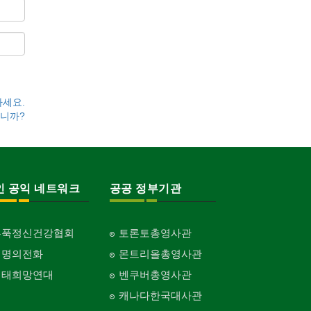
하세요.
니까?
인 공익 네트워크
공공 정부기관
홍푹정신건강협회
토론토총영사관
생명의전화
몬트리올총영사관
생태희망연대
벤쿠버총영사관
캐나다한국대사관