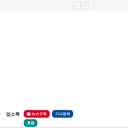
판
업소록
뉴스구독
기사검색
후원