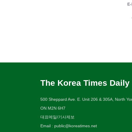
E-
The Korea Times Daily
500 Sheppard Ave. E. Unit 206 & 305A, North Yor
ON M2N 6H7
대표메일/기사제보
Email : public@koreatimes.net