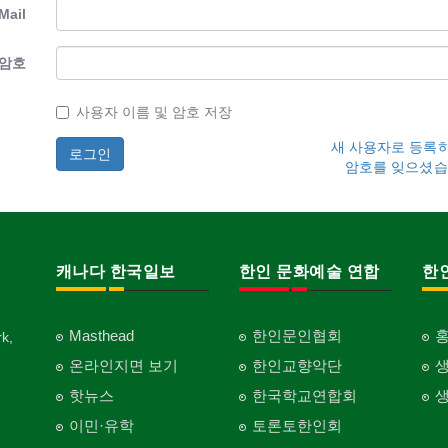
Mail
암호
사용자 이름 및 암호 저장
새 사용자로 등록
암호를 잊으셨습
캐나다 한국일보
한인 문화예술 연합
한
Masthead
한인문인협회
k,
온라인지면 보기
한인교향악단
핫뉴스
한국학교연합회
이민·유학
토론토한인회