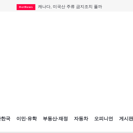
캐나다, 미국산 주류 금지조치 풀까
HotNews
제주 전국체전 10월16일 개막
CultureSports
퇴역 군용기, 산불 진화에 투입
HotNews
국세청 등 해킹 피해자 보상 청구 시작
HotNews
살사축제 총격 용의자 기소
HotNews
아동병원 직원 성범죄 혐의로 기소
HotNews
미국 영주권 수속 한인, 공항서 체포돼
HotNews
K-컬처 크루즈 타고 토론토 달군다
CultureSports
CNE에 한국의 맛과 멋 스며든다
HotNews
간한국
이민·유학
부동산·재정
자동차
오피니언
게시