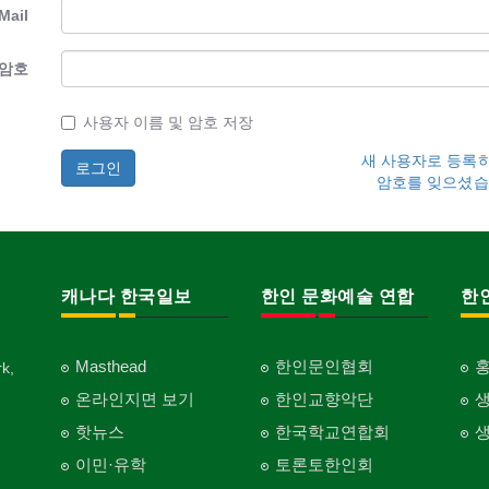
Mail
암호
사용자 이름 및 암호 저장
새 사용자로 등록
암호를 잊으셨습
캐나다 한국일보
한인 문화예술 연합
한
Masthead
한인문인협회
k,
온라인지면 보기
한인교향악단
핫뉴스
한국학교연합회
이민·유학
토론토한인회