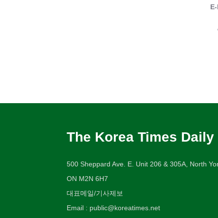
E-
The Korea Times Daily
500 Sheppard Ave. E. Unit 206 & 305A, North Yor
ON M2N 6H7
대표메일/기사제보
Email : public@koreatimes.net