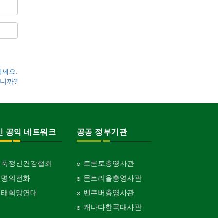
하세요.
니까?
인 공익 네트워크
공공 정부기관
홍푹정신건강협회
토론토총영사관
생명의전화
몬트리올총영사관
생태희망연대
벤쿠버총영사관
캐나다한국대사관