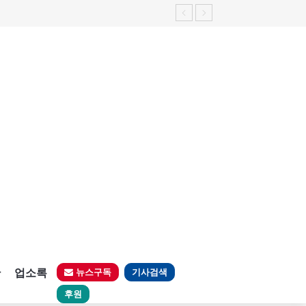
판
업소록
뉴스구독
기사검색
후원