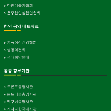
한인미술가협회
온주한인실협인협회
한인 공익 네트워크
홍푹정신건강협회
생명의전화
생태희망연대
공공 정부기관
토론토총영사관
몬트리올총영사관
벤쿠버총영사관
캐나다한국대사관