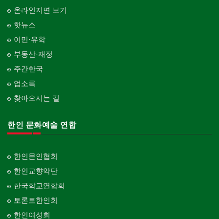
온라인지면 보기
핫뉴스
이민·유학
부동산·재정
주간한국
업소록
찾아오시는 길
한인 문화예술 연합
한인문인협회
한인교향악단
한국학교연합회
토론토한인회
한인여성회