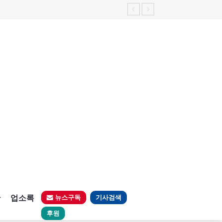
판
업소록
뉴스구독
기사검색
후원