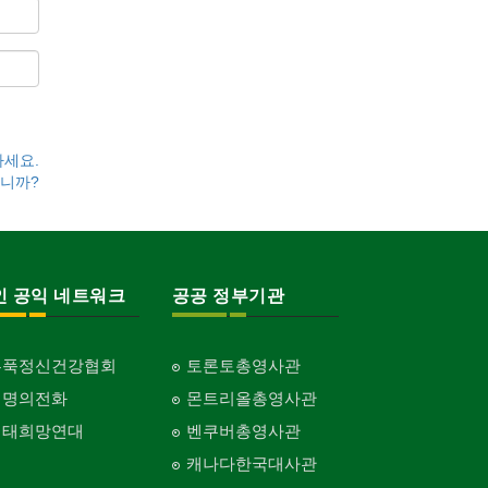
하세요.
니까?
인 공익 네트워크
공공 정부기관
홍푹정신건강협회
토론토총영사관
생명의전화
몬트리올총영사관
생태희망연대
벤쿠버총영사관
캐나다한국대사관