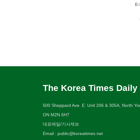
E-
The Korea Times Daily
500 Sheppard Ave. E. Unit 206 & 305A, North Yor
ON M2N 6H7
대표메일/기사제보
Email : public@koreatimes.net