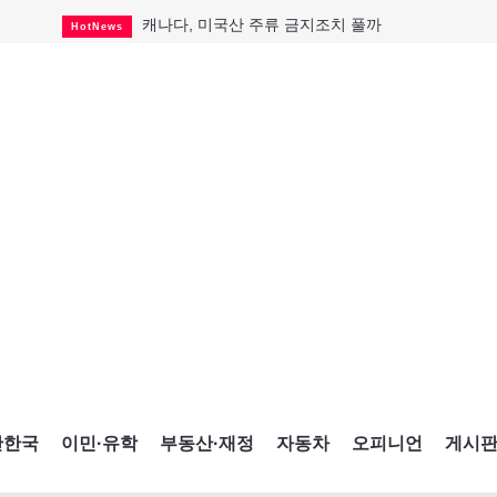
캐나다, 미국산 주류 금지조치 풀까
HotNews
제주 전국체전 10월16일 개막
CultureSports
퇴역 군용기, 산불 진화에 투입
HotNews
국세청 등 해킹 피해자 보상 청구 시작
HotNews
살사축제 총격 용의자 기소
HotNews
아동병원 직원 성범죄 혐의로 기소
HotNews
미국 영주권 수속 한인, 공항서 체포돼
HotNews
K-컬처 크루즈 타고 토론토 달군다
CultureSports
CNE에 한국의 맛과 멋 스며든다
HotNews
간한국
이민·유학
부동산·재정
자동차
오피니언
게시