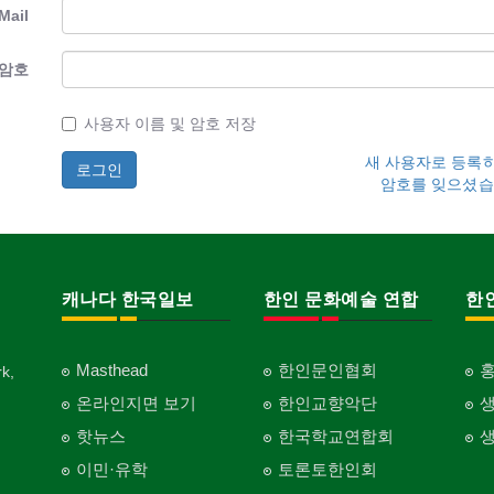
Mail
암호
사용자 이름 및 암호 저장
새 사용자로 등록
암호를 잊으셨습
캐나다 한국일보
한인 문화예술 연합
한
Masthead
한인문인협회
k,
온라인지면 보기
한인교향악단
핫뉴스
한국학교연합회
이민·유학
토론토한인회