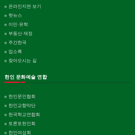
온라인지면 보기
핫뉴스
이민·유학
부동산·재정
주간한국
업소록
찾아오시는 길
한인 문화예술 연합
한인문인협회
한인교향악단
한국학교연합회
토론토한인회
한인여성회