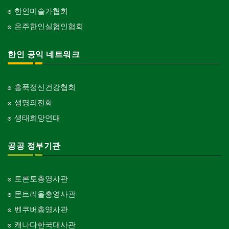
한인미술가협회
온주한인실협인협회
한인 공익 네트워크
홍푹정신건강협회
생명의전화
생태희망연대
공공 정부기관
토론토총영사관
몬트리올총영사관
벤쿠버총영사관
캐나다한국대사관