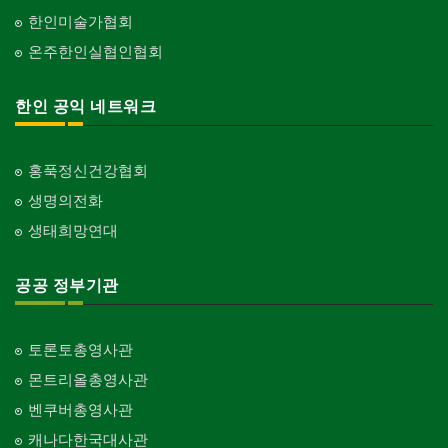
한인미술가협회
온주한인실협인협회
한인 공익 네트워크
홍푹정신건강협회
생명의전화
생태희망연대
공공 정부기관
토론토총영사관
몬트리올총영사관
벤쿠버총영사관
캐나다한국대사관