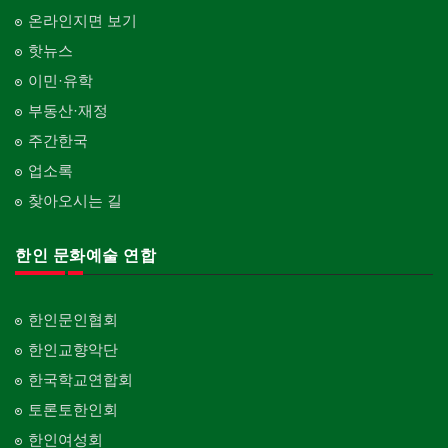
온라인지면 보기
핫뉴스
이민·유학
부동산·재정
주간한국
업소록
찾아오시는 길
한인 문화예술 연합
한인문인협회
한인교향악단
한국학교연합회
토론토한인회
한인여성회