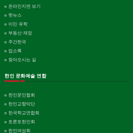
온라인지면 보기
핫뉴스
이민·유학
부동산·재정
주간한국
업소록
찾아오시는 길
한인 문화예술 연합
한인문인협회
한인교향악단
한국학교연합회
토론토한인회
한인여성회