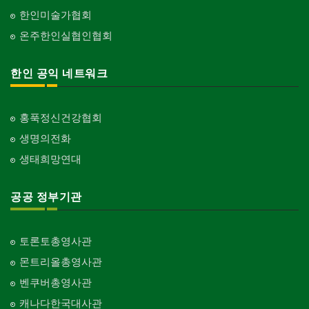
한인미술가협회
온주한인실협인협회
한인 공익 네트워크
홍푹정신건강협회
생명의전화
생태희망연대
공공 정부기관
토론토총영사관
몬트리올총영사관
벤쿠버총영사관
캐나다한국대사관