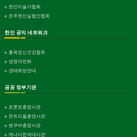
한인미술가협회
온주한인실협인협회
한인 공익 네트워크
홍푹정신건강협회
생명의전화
생태희망연대
공공 정부기관
토론토총영사관
몬트리올총영사관
벤쿠버총영사관
캐나다한국대사관