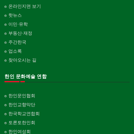
온라인지면 보기
핫뉴스
이민·유학
부동산·재정
주간한국
업소록
찾아오시는 길
한인 문화예술 연합
한인문인협회
한인교향악단
한국학교연합회
토론토한인회
한인여성회