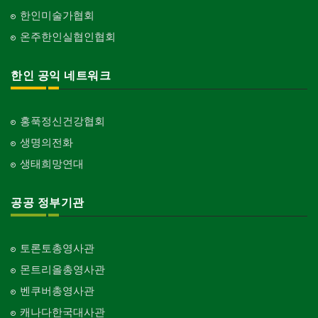
한인미술가협회
온주한인실협인협회
한인 공익 네트워크
홍푹정신건강협회
생명의전화
생태희망연대
공공 정부기관
토론토총영사관
몬트리올총영사관
벤쿠버총영사관
캐나다한국대사관