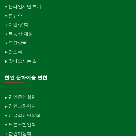
온라인지면 보기
핫뉴스
이민·유학
부동산·재정
주간한국
업소록
찾아오시는 길
한인 문화예술 연합
한인문인협회
한인교향악단
한국학교연합회
토론토한인회
한인여성회