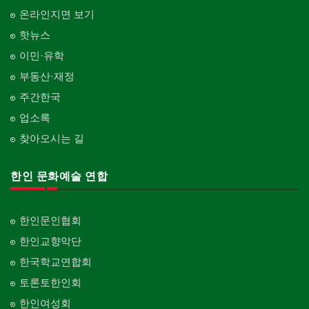
온라인지면 보기
핫뉴스
이민·유학
부동산·재정
주간한국
업소록
찾아오시는 길
한인 문화예술 연합
한인문인협회
한인교향악단
한국학교연합회
토론토한인회
한인여성회