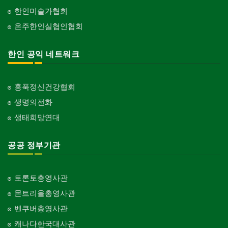
한인미술가협회
온주한인실협인협회
한인 공익 네트워크
홍푹정신건강협회
생명의전화
생태희망연대
공공 정부기관
토론토총영사관
몬트리올총영사관
벤쿠버총영사관
캐나다한국대사관