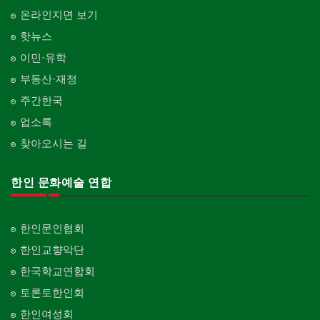
온라인지면 보기
핫뉴스
이민·유학
부동산·재정
주간한국
업소록
찾아오시는 길
한인 문화예술 연합
한인문인협회
한인교향악단
한국학교연합회
토론토한인회
한인여성회