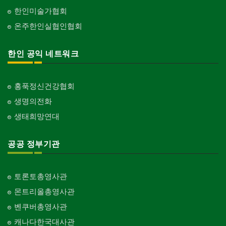
한인미술가협회
온주한인실협인협회
한인 공익 네트워크
홍푹정신건강협회
생명의전화
생태희망연대
공공 정부기관
토론토총영사관
몬트리올총영사관
벤쿠버총영사관
캐나다한국대사관