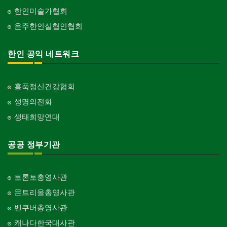
한인미술가협회
온주한인실협인협회
한인 공익 네트워크
홍푹정신건강협회
생명의전화
생태희망연대
공공 정부기관
토론토총영사관
몬트리올총영사관
벤쿠버총영사관
캐나다한국대사관