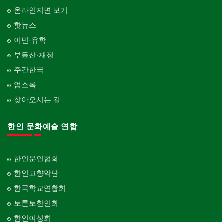
온라인지면 보기
핫뉴스
이민·유학
부동산·재정
주간한국
업소록
찾아오시는 길
한인 문화예술 연합
한인문인협회
한인교향악단
한국학교연합회
토론토한인회
한인여성회