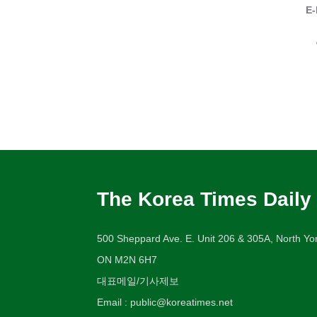
E-
The Korea Times Daily
500 Sheppard Ave. E. Unit 206 & 305A, North Yor
ON M2N 6H7
대표메일/기사제보
Email : public@koreatimes.net