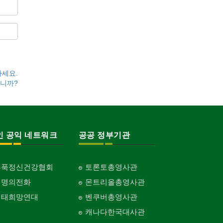
하세요.
니까?
인 공익 네트워크
공공 정부기관
홍푹정신건강협회
토론토총영사관
생명의전화
몬트리올총영사관
생태희망연대
벤쿠버총영사관
캐나다한국대사관