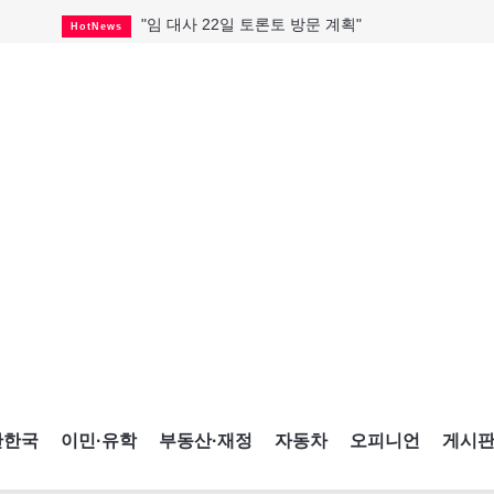
"임 대사 22일 토론토 방문 계획"
HotNews
캐나다 관광업, 올여름 기록적 호황
HotNews
온타리오 3곳 보궐선거 확정
HotNews
캐나다·미국 교역 20억 불 감소
HotNews
온타리오 공공기관 8곳 감사
HotNews
국내 신차 판매 2개월 연속 증가
Car
토론토 임대주택 5,600가구 공급
HotNews
"음향 시스템 필요한가요?"
HotNews
자매 작가, 장애인 재활캠프서 특별한 재능기부
HotNews
간한국
이민·유학
부동산·재정
자동차
오피니언
게시