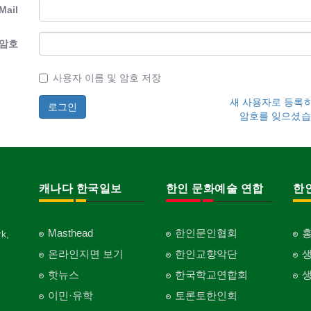
Mail
암호
사용자 이름 및 암호 저장
새 사용자로 등록
암호를 잊으셨습
캐나다 한국일보
한인 문화예술 연합
한
Masthead
한인문인협회
k,
온라인지면 보기
한인교향악단
핫뉴스
한국학교연합회
이민·유학
토론토한인회