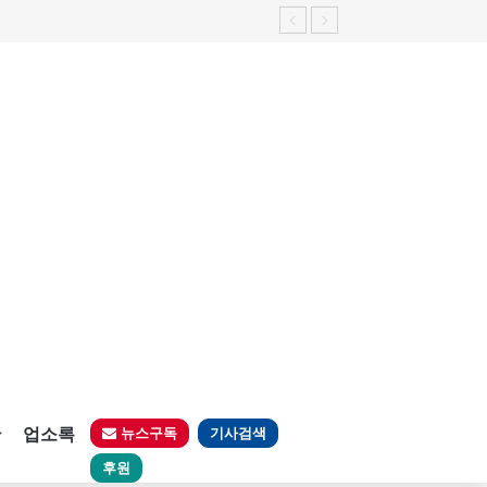
판
업소록
뉴스구독
기사검색
후원