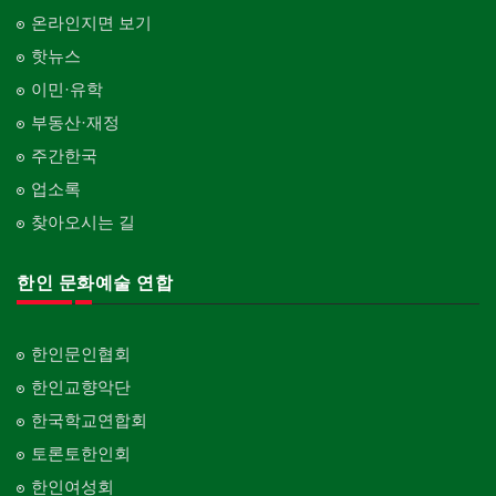
온라인지면 보기
핫뉴스
이민·유학
부동산·재정
주간한국
업소록
찾아오시는 길
한인 문화예술 연합
한인문인협회
한인교향악단
한국학교연합회
토론토한인회
한인여성회