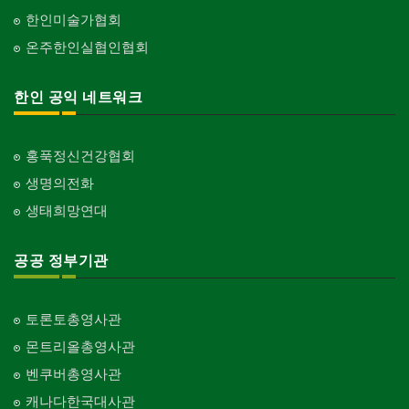
한인미술가협회
온주한인실협인협회
한인 공익 네트워크
홍푹정신건강협회
생명의전화
생태희망연대
공공 정부기관
토론토총영사관
몬트리올총영사관
벤쿠버총영사관
캐나다한국대사관