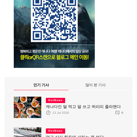
인기 기사
많이 본 기사
HotNews
캐나다인 덜 먹고 덜 쓰고 허리띠 졸라맨다
13 Jul 2026
0
HotNews