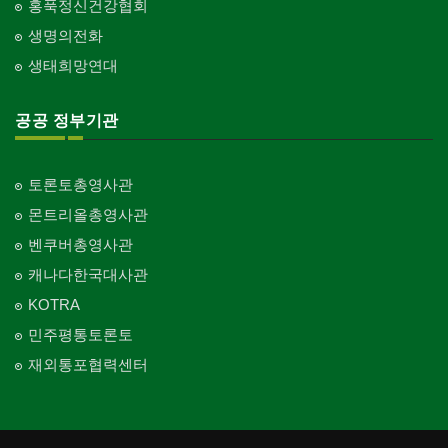
홍푹정신건강협회
생명의전화
생태희망연대
공공 정부기관
토론토총영사관
몬트리올총영사관
벤쿠버총영사관
캐나다한국대사관
KOTRA
민주평통토론토
재외통포협력센터