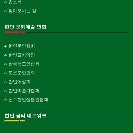
업소록
찾아오시는 길
한인 문화예술 연합
한인문인협회
한인교향악단
한국학교연합회
토론토한인회
한인여성회
한인미술가협회
온주한인실협인협회
한인 공익 네트워크