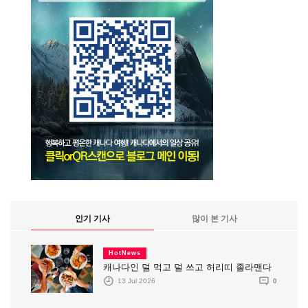
인기 기사
많이 본 기사
HotNews
캐나다인 덜 먹고 덜 쓰고 허리띠 졸라맨다
13 Jul 2026
0