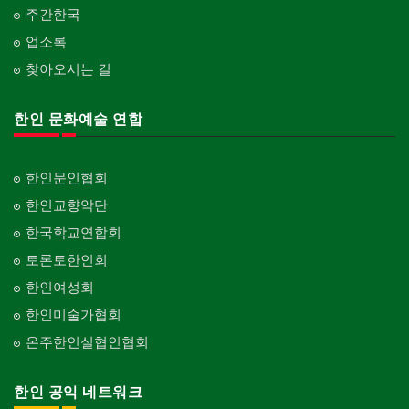
주간한국
업소록
찾아오시는 길
한인 문화예술 연합
한인문인협회
한인교향악단
한국학교연합회
토론토한인회
한인여성회
한인미술가협회
온주한인실협인협회
한인 공익 네트워크