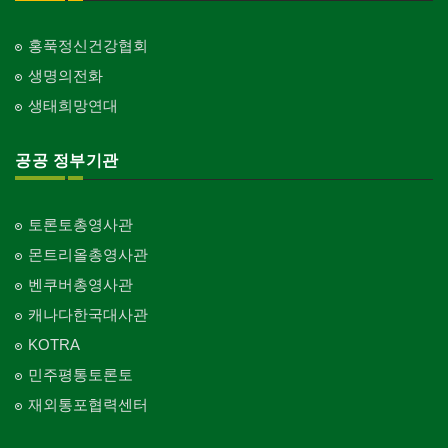
홍푹정신건강협회
생명의전화
생태희망연대
공공 정부기관
토론토총영사관
몬트리올총영사관
벤쿠버총영사관
캐나다한국대사관
KOTRA
민주평통토론토
재외통포협력센터