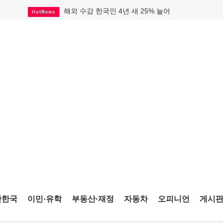
해외 수감 한국인 4년 새 25% 늘어
HotNews
"마약 범죄에 연루됐으니 돈 보내라"
HotNews
GTA 주택거래 전년비 0.9%↓, 전월비 3.2%↑
RealtyFinancing
미시사가서 경찰 수사 중 총격 발생
HotNews
살해 전 이미 경찰 찾았던 여성들
HotNews
대한축구협회, 15년 전 외국인 심판에 성 접대
HotNews
비만·당뇨약 수요 확대에 제약사 웃었다
HotNews
"임 대사 22일 토론토 방문 계획"
HotNews
캐나다인 33% "생활비 부담에 보험 축소"
HotNews
간한국
이민·유학
부동산·재정
자동차
오피니언
게시