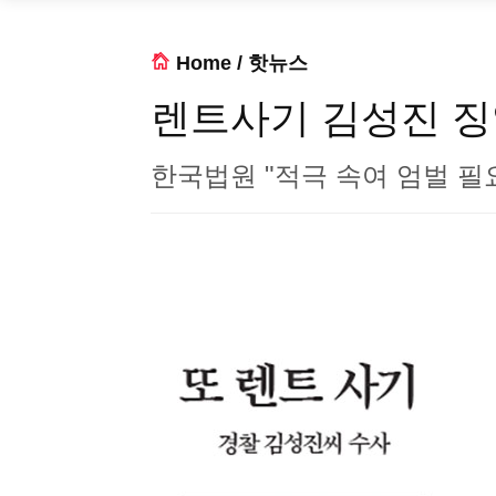
Home
/
핫뉴스
렌트사기 김성진 징
한국법원 "적극 속여 엄벌 필