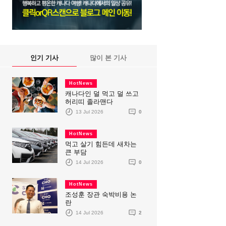
인기 기사
많이 본 기사
HotNews
캐나다인 덜 먹고 덜 쓰고
허리띠 졸라맨다
13 Jul 2026
0
HotNews
먹고 살기 힘든데 새차는
큰 부담
14 Jul 2026
0
HotNews
조성훈 장관 숙박비용 논
란
14 Jul 2026
2