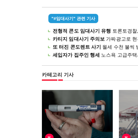
"#임대사기" 관련 기사
전형적 콘도 임대사기 유행
토론토경찰, 주
카티지 임대사기 주의보
가짜광고로 현혹..
또 터진 콘도렌트 사기
월세 수천 불씩 받고
세입자가 집주인 행세
노스욕 고급주택서 불
카테고리 기사
H
H