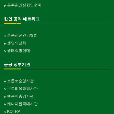
온주한인실협인협회
한인 공익 네트워크
홍푹정신건강협회
생명의전화
생태희망연대
공공 정부기관
토론토총영사관
몬트리올총영사관
벤쿠버총영사관
캐나다한국대사관
KOTRA