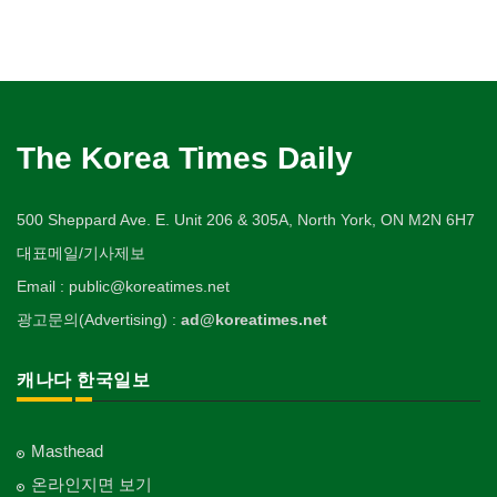
The Korea Times Daily
500 Sheppard Ave. E. Unit 206 & 305A, North York, ON M2N 6H7
대표메일/기사제보
Email : public@koreatimes.net
광고문의(Advertising) :
ad@koreatimes.net
캐나다 한국일보
Masthead
온라인지면 보기