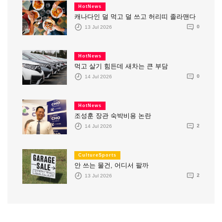
HotNews
캐나다인 덜 먹고 덜 쓰고 허리띠 졸라맨다
13 Jul 2026
0
HotNews
먹고 살기 힘든데 새차는 큰 부담
14 Jul 2026
0
HotNews
조성훈 장관 숙박비용 논란
14 Jul 2026
2
CultureSports
안 쓰는 물건, 어디서 팔까
13 Jul 2026
2