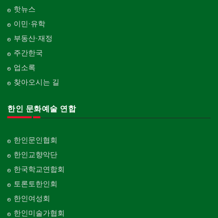
핫뉴스
이민·유학
부동산·재정
주간한국
업소록
찾아오시는 길
한인 문화예술 연합
한인문인협회
한인교향악단
한국학교연합회
토론토한인회
한인여성회
한인미술가협회