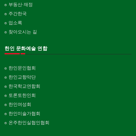
부동산·재정
주간한국
업소록
찾아오시는 길
한인 문화예술 연합
한인문인협회
한인교향악단
한국학교연합회
토론토한인회
한인여성회
한인미술가협회
온주한인실협인협회