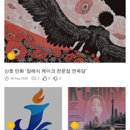
C
산호 만화 ‘장례식 케이크 전문점 연옥당’
06 Aug 2026
0
0
0
C
C