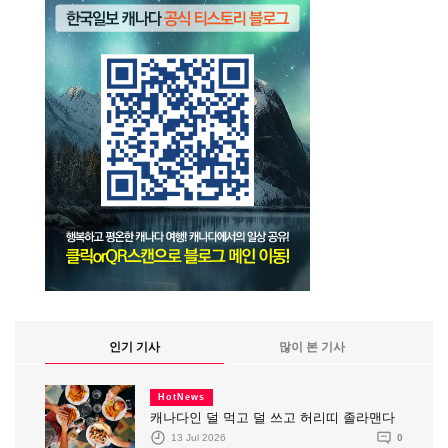
인기 기사
많이 본 기사
HotNews
캐나다인 덜 먹고 덜 쓰고 허리띠 졸라맨다
13 Jul 2026
0