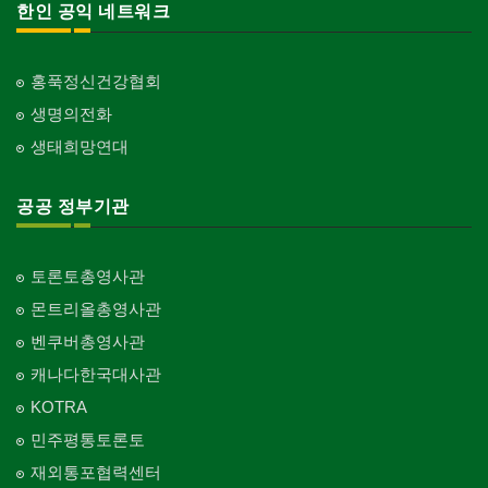
한인 공익 네트워크
홍푹정신건강협회
생명의전화
생태희망연대
공공 정부기관
토론토총영사관
몬트리올총영사관
벤쿠버총영사관
캐나다한국대사관
KOTRA
민주평통토론토
재외통포협력센터