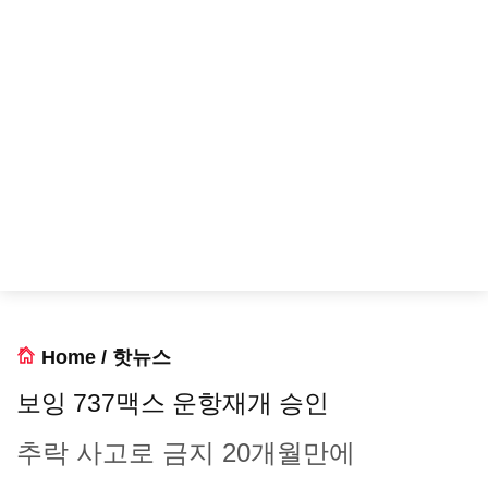
Home
/
핫뉴스
보잉 737맥스 운항재개 승인
추락 사고로 금지 20개월만에