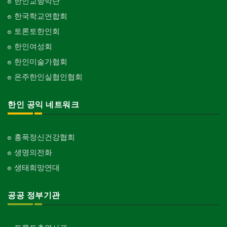
한인교향악단
한국학교연합회
토론토한인회
한인여성회
한인미술가협회
온주한인실협인협회
한인 공익 네트워크
홍푹정신건강협회
생명의전화
생태희망연대
공공 정부기관