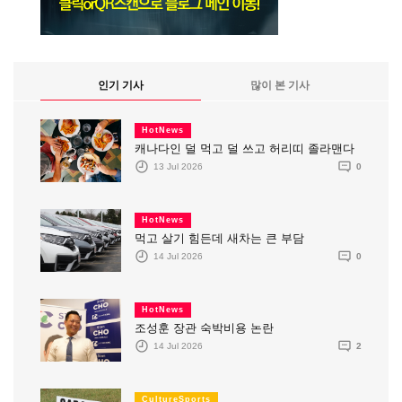
인기 기사
많이 본 기사
HotNews
캐나다인 덜 먹고 덜 쓰고 허리띠 졸라맨다
13 Jul 2026
0
HotNews
먹고 살기 힘든데 새차는 큰 부담
14 Jul 2026
0
HotNews
조성훈 장관 숙박비용 논란
14 Jul 2026
2
CultureSports