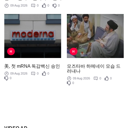
09 Aug 2026
0
0
0
H
H
모즈타바 하메네이 모습 드
美, 첫 mRNA 독감백신 승인
러내나
09 Aug 2026
0
0
0
09 Aug 2026
0
0
0