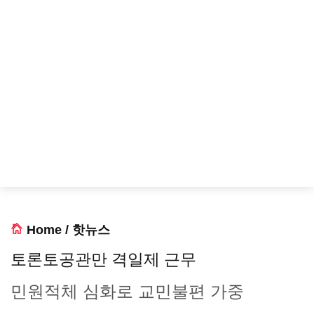
Home
/
핫뉴스
토론토공관만 격일제 근무
민원적체 심화로 교민불편 가중