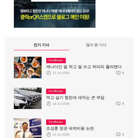
인기 기사
많이 본 기사
HotNews
캐나다인 덜 먹고 덜 쓰고 허리띠 졸라맨다
13 Jul 2026
0
HotNews
먹고 살기 힘든데 새차는 큰 부담
14 Jul 2026
0
HotNews
조성훈 장관 숙박비용 논란
14 Jul 2026
2