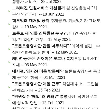
장영사 서비스 -- 28 Jul 2022
느려터진 민원서비스 개선될까
김 신임총영사 "최
우선 역점과제" -- 18 Jun 2021
혐오범죄 대처법 공지
주재공관, 뒤늦었지만 그래도
감사 -- 19 May 2021
토론토 새 인물 김득환은 누구?
정태인 총영사 후
임, 전 워싱턴 근무 -- 13 May 2021
"토론토총영사관 갑질 너무하다"
"예약제 불편…수
십번 전화해도 안받아" -- 12 May 2021
캐나다공관은 존재이유 모르나
복지부동 伏地不動
자세 -- 03 May 2021
대사관, 영사24 이용 방문예약
토론토총영사관 등 3
개 공관은 '아직' -- 01 Mar 2021
"토론토총영사관 매일 근무"
격일제 취소... 교민불
편 해소 기대 -- 26 Feb 2021
"민원접수 '매일' 왜 안돼?"
총영사관, 국민신문고
에 형식적 답변 -- 12 Feb 2021