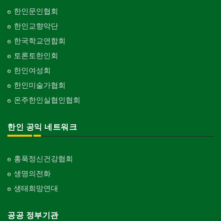
한인문인협회
한인교향악단
한국학교연합회
토론토한인회
한인여성회
한인미술가협회
온주한인실협인협회
한인 공익 네트워크
홍푹정신건강협회
생명의전화
생태희망연대
공공 정부기관