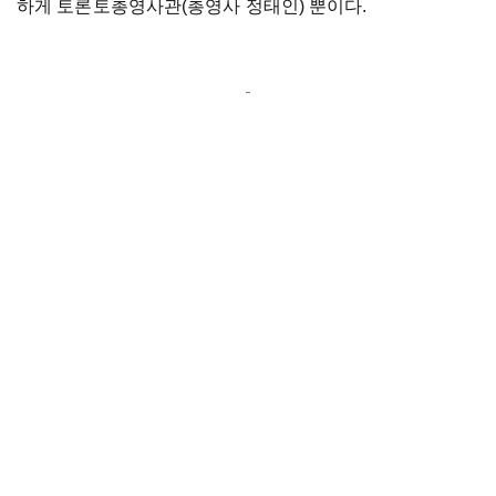
하게 토론토총영사관(총영사 정태인) 뿐이다.