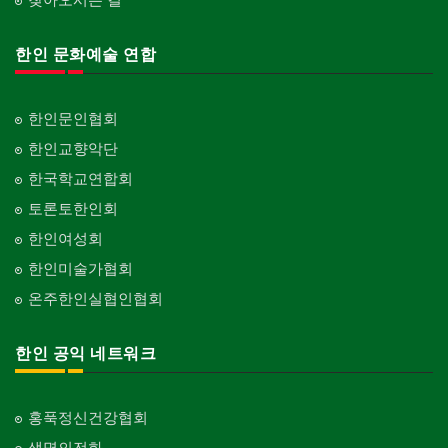
한인 문화예술 연합
한인문인협회
한인교향악단
한국학교연합회
토론토한인회
한인여성회
한인미술가협회
온주한인실협인협회
한인 공익 네트워크
홍푹정신건강협회
생명의전화