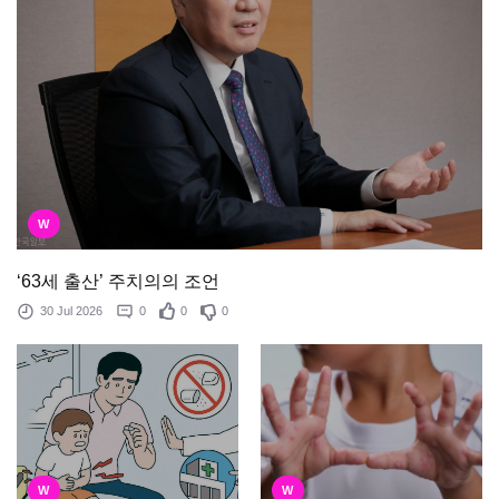
W
‘63세 출산’ 주치의의 조언
30 Jul 2026
0
0
0
W
W