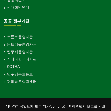
생태희망연대
공공 정부기관
토론토총영사관
몬트리올총영사관
벤쿠버총영사관
캐나다한국대사관
KOTRA
민주평통토론토
재외통포협력센터
캐나다한국일보의 모든 기사(content)는 저작권법의 보호를 받으