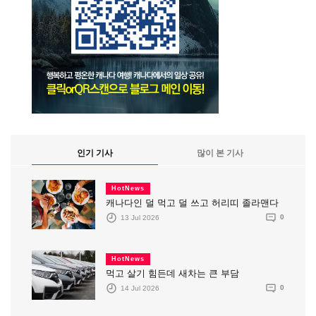
인기 기사
많이 본 기사
HotNews
캐나다인 덜 먹고 덜 쓰고 허리띠 졸라맨다
13 Jul 2026
0
HotNews
먹고 살기 힘든데 새차는 큰 부담
14 Jul 2026
0