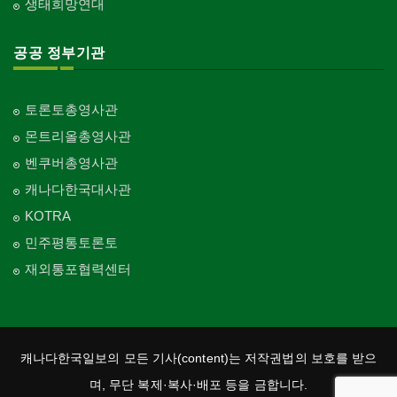
생태희망연대
공공 정부기관
토론토총영사관
몬트리올총영사관
벤쿠버총영사관
캐나다한국대사관
KOTRA
민주평통토론토
재외통포협력센터
캐나다한국일보의 모든 기사(content)는 저작권법의 보호를 받으
며, 무단 복제·복사·배포 등을 금합니다.