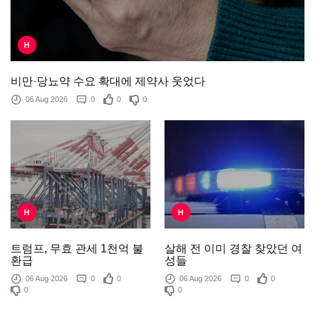
H
비만·당뇨약 수요 확대에 제약사 웃었다
06 Aug 2026
0
0
0
H
H
살해 전 이미 경찰 찾았던 여
트럼프, 무효 관세 1천억 불
성들
환급
06 Aug 2026
0
0
06 Aug 2026
0
0
0
0