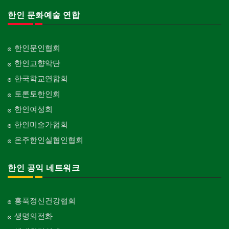
한인 문화예술 연합
한인문인협회
한인교향악단
한국학교연합회
토론토한인회
한인여성회
한인미술가협회
온주한인실협인협회
한인 공익 네트워크
홍푹정신건강협회
생명의전화